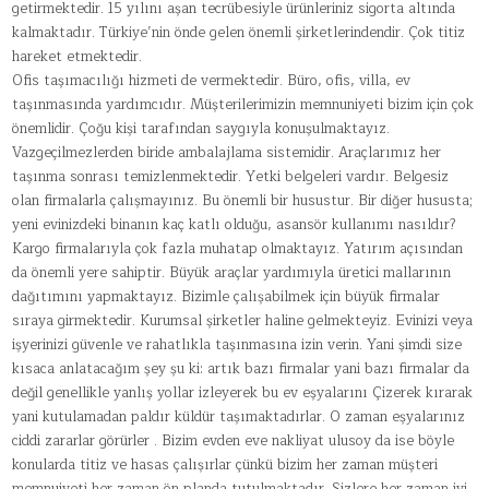
getirmektedir. 15 yılını aşan tecrübesiyle ürünleriniz sigorta altında
kalmaktadır. Türkiye’nin önde gelen önemli şirketlerindendir. Çok titiz
hareket etmektedir.
Ofis taşımacılığı hizmeti de vermektedir. Büro, ofis, villa, ev
taşınmasında yardımcıdır. Müşterilerimizin memnuniyeti bizim için çok
önemlidir. Çoğu kişi tarafından saygıyla konuşulmaktayız.
Vazgeçilmezlerden biride ambalajlama sistemidir. Araçlarımız her
taşınma sonrası temizlenmektedir. Yetki belgeleri vardır. Belgesiz
olan firmalarla çalışmayınız. Bu önemli bir husustur. Bir diğer hususta;
yeni evinizdeki binanın kaç katlı olduğu, asansör kullanımı nasıldır?
Kargo firmalarıyla çok fazla muhatap olmaktayız. Yatırım açısından
da önemli yere sahiptir. Büyük araçlar yardımıyla üretici mallarının
dağıtımını yapmaktayız. Bizimle çalışabilmek için büyük firmalar
sıraya girmektedir. Kurumsal şirketler haline gelmekteyiz. Evinizi veya
işyerinizi güvenle ve rahatlıkla taşınmasına izin verin. Yani şimdi size
kısaca anlatacağım şey şu ki: artık bazı firmalar yani bazı firmalar da
değil genellikle yanlış yollar izleyerek bu ev eşyalarını Çizerek kırarak
yani kutulamadan paldır küldür taşımaktadırlar. O zaman eşyalarınız
ciddi zararlar görürler . Bizim evden eve nakliyat ulusoy da ise böyle
konularda titiz ve hasas çalışırlar çünkü bizim her zaman müşteri