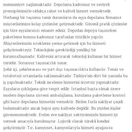
memnuniyet sağlamaktadır. Depolama kadromuz ve seviyeli
prensiplerimizle oldukça rahat ve kaliteli hizmet vermektedir.
Herhangi bir taşınma tamir durumların da eşya depolama firmamız
müşterilerimize kolay çözümler getirmektedir. Güvenli pratik çözümler
için bize eşyalarınızı emanet ediniz. Depodan depoya taşınırken
paketleme konusu kadromuz tarafından titizlikle yapılır.
Müşterilerimizin isteklerini yerine getirmek için bu hizmeti
geliştirmekteyiz. Teknolojinin gerektirdiği yenilikçi bir
kurumsallaşmadır. Kalitesini artırarak teknoloji kullanan bir hizmet
türüdür. Sorunsuz taşımacılık sunar.
Şehir içi, şehirlerarası ve yurt dışı taşımacılıkta kullanılır. Temiz ve
rutubetsiz ortamlarda saklanmaktadır. Türkiye’nin dört bir yanında bu
iş yapılmaktadır. Teknik inceleme hizmetini ücretsiz yapmaktadır.
Eşyaların çokluğuna göre tespit edilir. İstanbul başta olmak üzere
modern depolama sistemi ambalajlama, kutulama paketleme kontrol
gibi hazır depolama hizmetini vermektir. Birden fazla nakliyat çeşidi
bulunmaktadır ancak hepsi aynı kalitede değildir. Bu yüzden kişiler
güvenememektedir. Evden eve nakliyat sektörümüzde hizmeti iyi
vermek amacıyla kurulmuştur. Lojistik olarak sürekli kendini
geliştirmiştir. Tır, kamyonet, kamyonlarıyla hizmeti ayağınıza