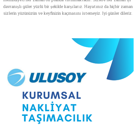
memnuiyeti her zaman ön planda tutulmaktadır. Sizlere her zaman iyi
davranışlı güler yüzlü bir şekilde karşılarız. Hayatınız da hiçbir zaman
sizlerin yüzünüzün ve keyfinizin kaçmasını istemeyiz. İyi günler dileriz.