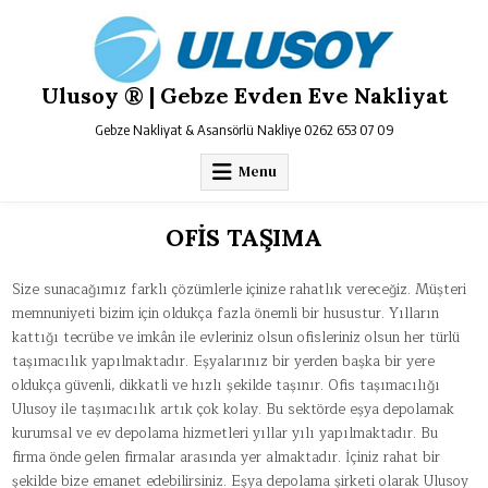
Skip
to
content
Ulusoy ® | Gebze Evden Eve Nakliyat
Gebze Nakliyat & Asansörlü Nakliye 0262 653 07 09
Menu
OFİS TAŞIMA
Size sunacağımız farklı çözümlerle içinize rahatlık vereceğiz. Müşteri
memnuniyeti bizim için oldukça fazla önemli bir husustur. Yılların
kattığı tecrübe ve imkân ile evleriniz olsun ofisleriniz olsun her türlü
taşımacılık yapılmaktadır. Eşyalarınız bir yerden başka bir yere
oldukça güvenli, dikkatli ve hızlı şekilde taşınır. Ofis taşımacılığı
Ulusoy ile taşımacılık artık çok kolay. Bu sektörde eşya depolamak
kurumsal ve ev depolama hizmetleri yıllar yılı yapılmaktadır. Bu
firma önde gelen firmalar arasında yer almaktadır. İçiniz rahat bir
şekilde bize emanet edebilirsiniz. Eşya depolama şirketi olarak Ulusoy